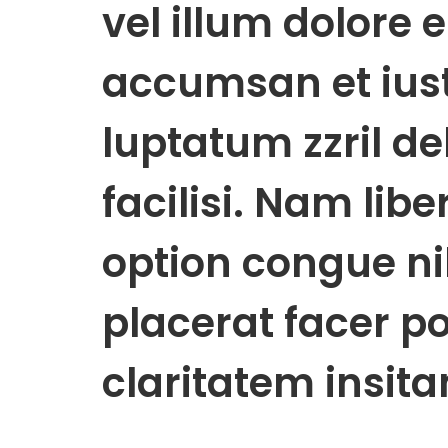
vel illum dolore e
accumsan et iust
luptatum zzril de
facilisi. Nam lib
option congue n
placerat facer p
claritatem insit