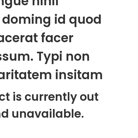
ngue nihil
 doming id quod
cerat facer
ssum. Typi non
aritatem insitam
t is currently out
nd unavailable.