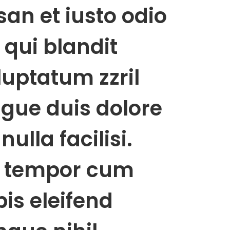
an et iusto odio
 qui blandit
luptatum zzril
ugue duis dolore
nulla facilisi.
r tempor cum
is eleifend