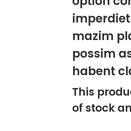
option co
imperdiet
mazim pla
possim a
habent cl
This produc
of stock a