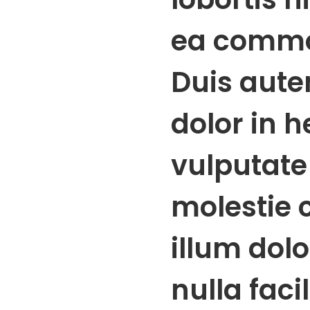
ea commo
Duis aute
dolor in h
vulputate 
molestie 
illum dolo
nulla faci