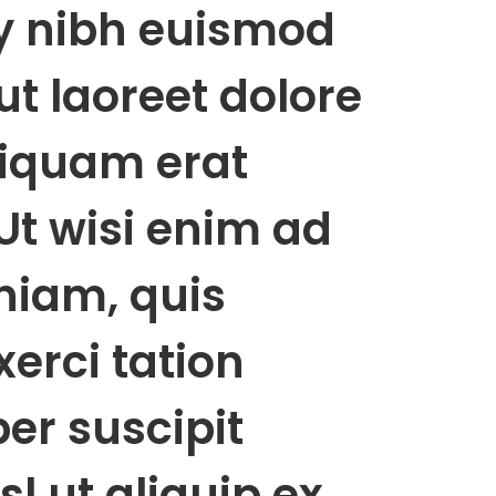
 nibh euismod
ut laoreet dolore
iquam erat
Ut wisi enim ad
niam, quis
erci tation
er suscipit
sl ut aliquip ex