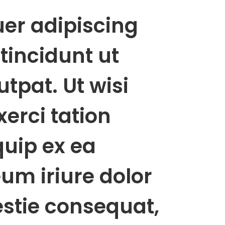
uer adipiscing
tincidunt ut
tpat. Ut wisi
erci tation
quip ex ea
m iriure dolor
estie consequat,