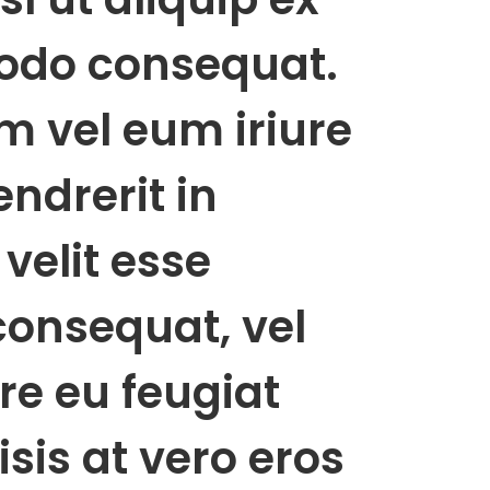
do consequat.
m vel eum iriure
endrerit in
velit esse
consequat, vel
re eu feugiat
lisis at vero eros