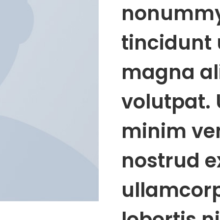
nonummy
tincidunt 
magna al
volutpat. 
minim ve
nostrud ex
ullamcorp
lobortis ni