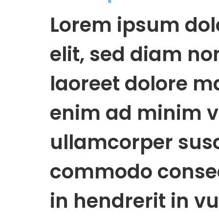
Lorem ipsum dolo
elit, sed diam n
laoreet dolore m
enim ad minim ve
ullamcorper susci
commodo consequ
in hendrerit in v