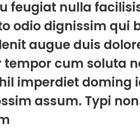
u feugiat nulla facilisi
o odio dignissim qui 
lenit augue duis dolore
er tempor cum soluta n
ihil imperdiet doming
ossim assum. Typi no
am