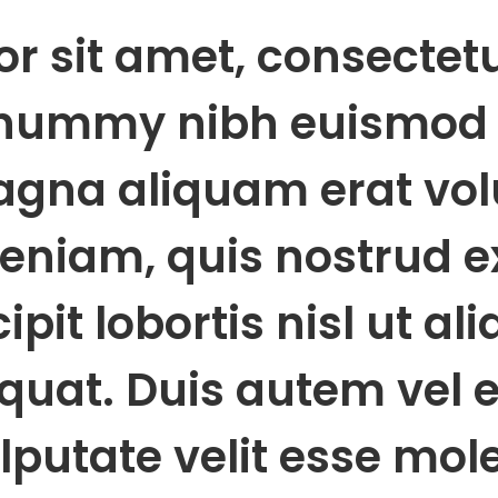
r sit amet, consectet
onummy nibh euismod 
agna aliquam erat volu
niam, quis nostrud ex
pit lobortis nisl ut ali
at. Duis autem vel eu
ulputate velit esse mol