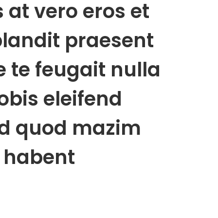
s at vero eros et
blandit praesent
 te feugait nulla
obis eleifend
 id quod mazim
n habent