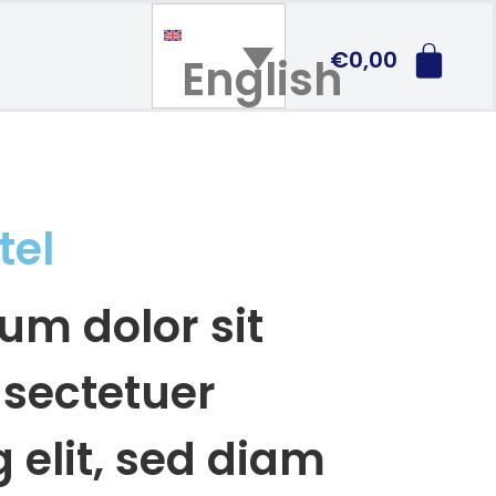
€
0,00
English
tel
um dolor sit
sectetuer
 elit, sed diam