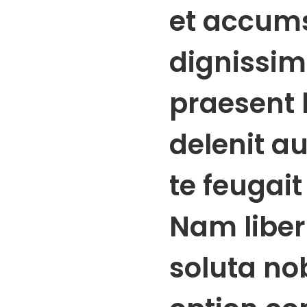
et accums
dignissim
praesent 
delenit a
te feugait 
Nam libe
soluta nob