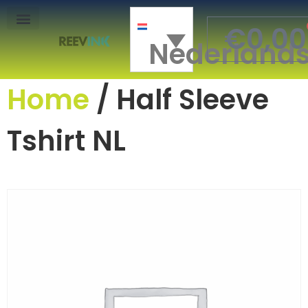
€
0,00
Nederland
Mon Compte
Home
/ Half Sleeve
Tshirt NL