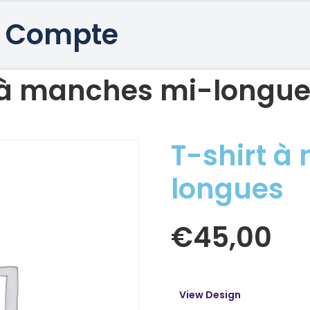
 Compte
t à manches mi-longu
T-shirt à
longues
€
45,00
View Design