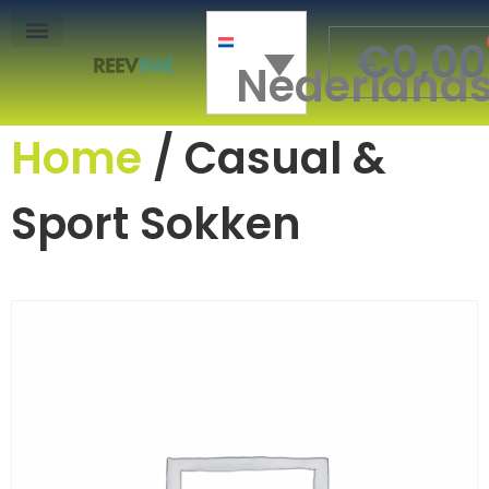
€
0,00
Nederland
Mon Compte
Home
/ Casual &
Sport Sokken