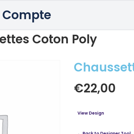
 Compte
ttes Coton Poly
Chaussett
€
22,00
View Design
← Back to Designer Tool