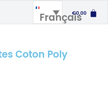
€
0,00
Français
es Coton Poly