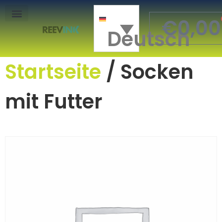
€
0,00
Deutsch
Mon Compte
Startseite
/ Socken
mit Futter