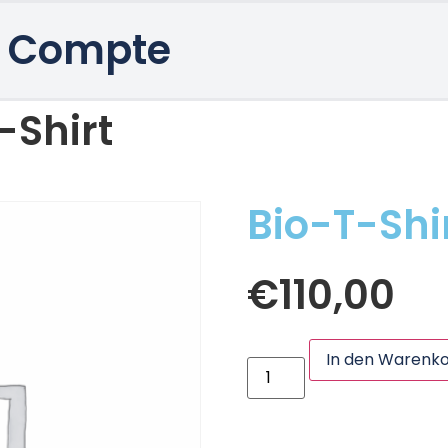
 Compte
-Shirt
Bio-T-Shi
€
110,00
In den Warenk