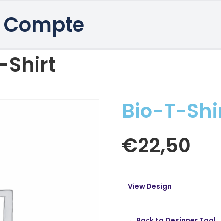
 Compte
-Shirt
Bio-T-Shi
€
22,50
View Design
← Back to Designer Tool