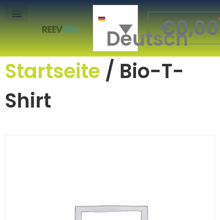
€
0,00
Deutsch
Mon Compte
Startseite
/ Bio-T-
Shirt