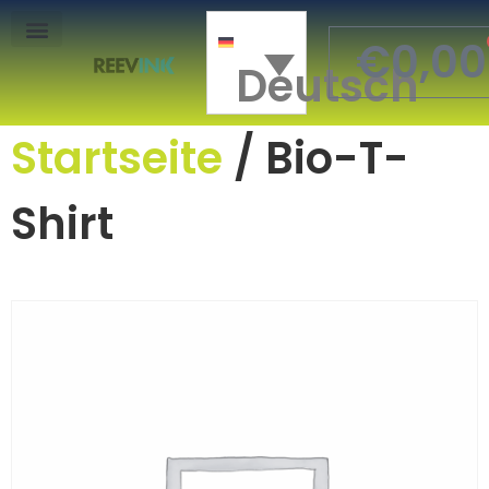
€
0,00
Deutsch
Mon Compte
Startseite
/ Bio-T-
Shirt